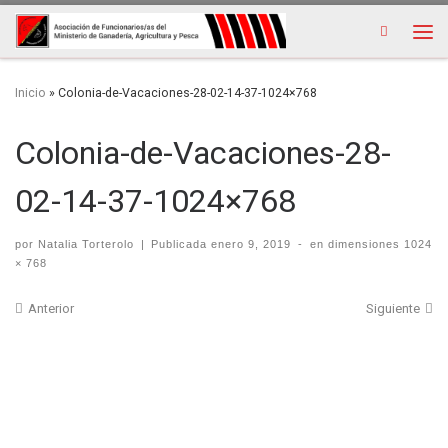
Search
Men
Inicio
»
Colonia-de-Vacaciones-28-02-14-37-1024×768
Colonia-de-Vacaciones-28-
02-14-37-1024×768
por
Natalia Torterolo
|
Publicada
enero 9, 2019
-
en dimensiones
1024
× 768
Navegación de imágenes
Anterior
Siguiente