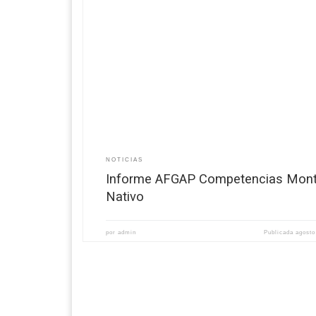
Aquí dejamos documento elaborado por el Cons
Directivo y la versión Taquigráfica de la visita. 
NOTICIAS
Informe AFGAP Competencias Mon
Nativo
por
admin
Publicada
agosto