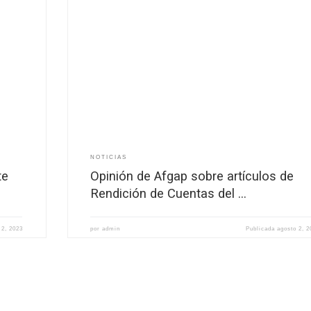
28 de Julio de 2023 Asociación de Funcionarios del
ejo
Ministerio de Ganadería Agricultura y Pesca (AFG
PDF
sobre la rendición de cuentas 2022. Ante una nuev
rendición de cuentas AFGAP manifiesta […]
NOTICIAS
te
Opinión de Afgap sobre artículos de
Rendición de Cuentas del …
 2, 2023
por
admin
Publicada
agosto 2, 2